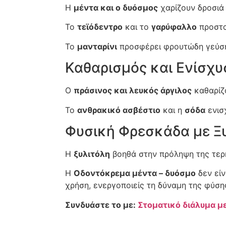
Η
μέντα και ο δυόσμος
χαρίζουν δροσιά
Το
τεϊόδεντρο
και το
γαρύφαλλο
προστα
Το
μανταρίνι
προσφέρει φρουτώδη γεύση
Καθαρισμός και Ενίσχυ
Ο
πράσινος και λευκός άργιλος
καθαρίζ
Το
ανθρακικό ασβέστιο
και η
σόδα
ενισ
Φυσική Φρεσκάδα με Ξ
Η
ξυλιτόλη
βοηθά στην πρόληψη της τε
Η
Οδοντόκρεμα μέντα – δυόσμο
δεν είν
χρήση, ενεργοποιείς τη δύναμη της φύση
Συνδυάστε το με:
Στοματικό διάλυμα με