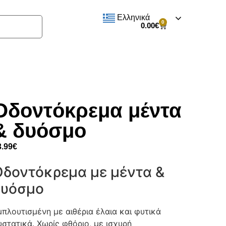
Ελληνικά
0
0.00
€
Οδοντόκρεμα μέντα
& δυόσμο
3.99
€
Οδοντόκρεμα με μέντα &
δυόσμο
μπλουτισμένη με αιθέρια έλαια και φυτικά
υστατικά. Χωρίς φθόριο, με ισχυρή