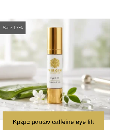
Sale 17%
Κρέμα ματιών caffeine eye lift