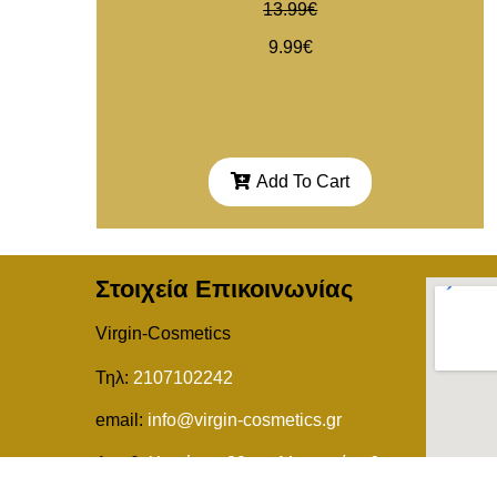
13.99
€
9.99
€
Add To Cart
Στοιχεία Επικοινωνίας
Virgin-Cosmetics
Τηλ:
2107102242
email:
info@virgin-cosmetics.gr
Διευθ:
Χειμάρας 29 και Mαγνησίας 6,
Βύρωνας Αττικής, ΤΚ 16232, Ελλάδα