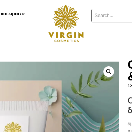
οιοι ειμαστε
1
ε
σ