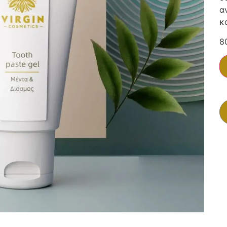
α
κ
8