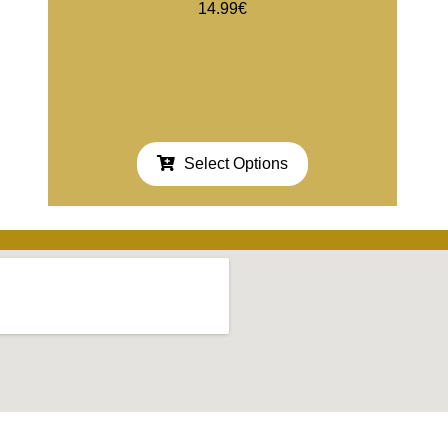
14.99
€
Select Options