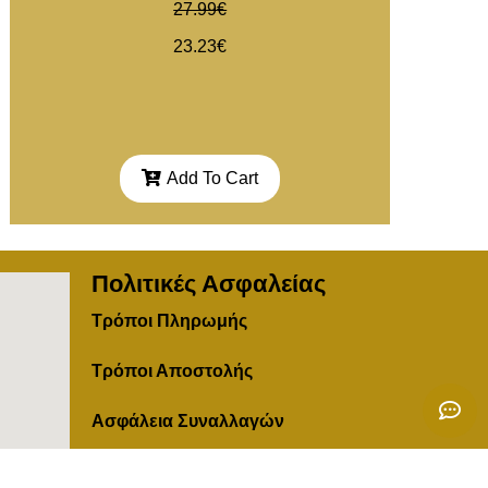
27.99
€
23.23
€
Add To Cart
Πολιτικές Ασφαλείας
Τρόποι Πληρωμής
Τρόποι Αποστολής
Ασφάλεια Συναλλαγών
Πολιτική Επιστροφών Ακυρώσεων