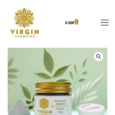
0
0.00
€