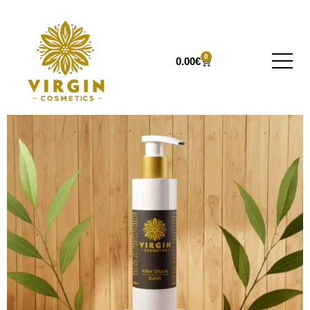
0
0.00
€