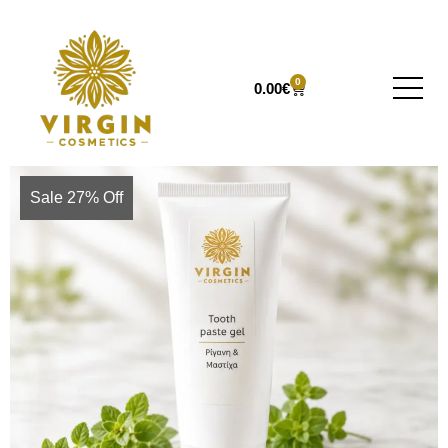
0
0.00
€
Sale 27% Off