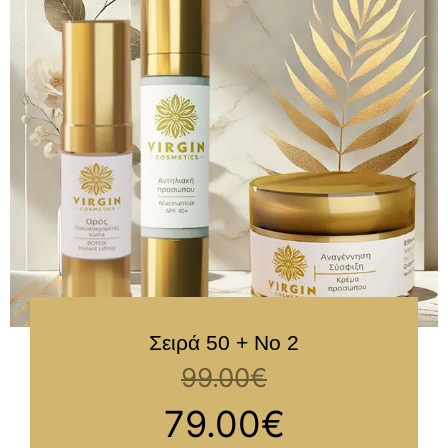
Σειρά 50 + Νο 2
99.00
€
79.00
€