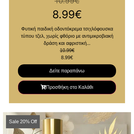
10.99
€
8.99
€
Φυτική παιδική οδοντόκρεμα τσιχλόφουσκα
τύπου τζελ, χωρίς φθόριο με αντιμικροβιακή
δράση και αφριστική...
10.99
€
8.99
€
Δείτε παραπάνω
Προσθήκη στο Καλάθι
Sale 20% Off