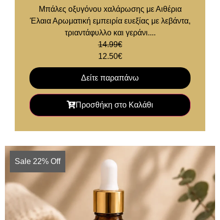
Μπάλες οξυγόνου xαλάρωσης με Αιθέρια
Έλαια Αρωματική εμπειρία ευεξίας με λεβάντα,
τριαντάφυλλο και γεράνι....
14.99
€
12.50
€
Δείτε παραπάνω
Προσθήκη στο Καλάθι
Sale 22% Off