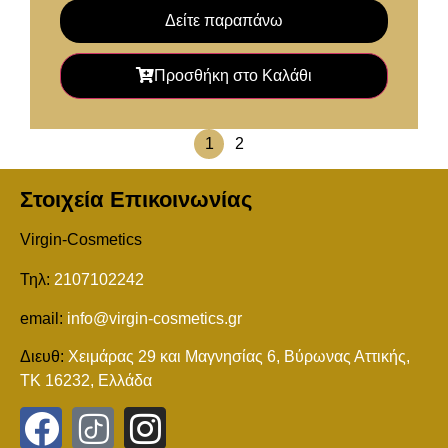
Δείτε παραπάνω
Προσθήκη στο Καλάθι
1
2
Στοιχεία Επικοινωνίας
Virgin-Cosmetics
Τηλ:
2107102242
email:
info@virgin-cosmetics.gr
Διευθ:
Χειμάρας 29 και Mαγνησίας 6, Βύρωνας Αττικής,
ΤΚ 16232, Ελλάδα