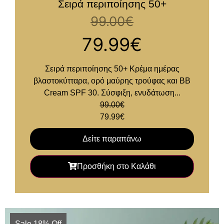
Σειρά περιποίησης 50+
99.00
€
79.99
€
Σειρά περιποίησης 50+ Kρέμα ημέρας
βλαστοκύτταρα, ορό μαύρης τρούφας και BB
Cream SPF 30. Σύσφιξη, ενυδάτωση...
99.00
€
79.99
€
Δείτε παραπάνω
Προσθήκη στο Καλάθι
Sale 18% Off