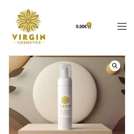
0
0.00
€