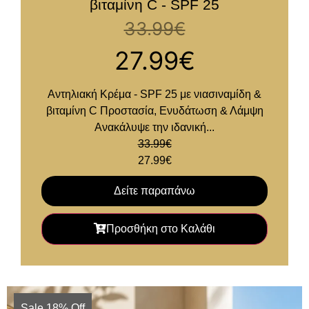
βιταμίνη C - SPF 25
33.99
€
27.99
€
Αντηλιακή Κρέμα - SPF 25 με νιασιναμίδη &
βιταμίνη C Προστασία, Ενυδάτωση & Λάμψη
Ανακάλυψε την ιδανική...
33.99
€
27.99
€
Δείτε παραπάνω
Προσθήκη στο Καλάθι
Sale 18% Off