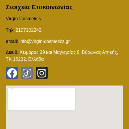
Στοιχεία Επικοινωνίας
Virgin-Cosmetics
Τηλ:
2107102242
email:
info@virgin-cosmetics.gr
Διευθ:
Χειμάρας 29 και Mαγνησίας 6, Βύρωνας Αττικής,
ΤΚ 16232, Ελλάδα