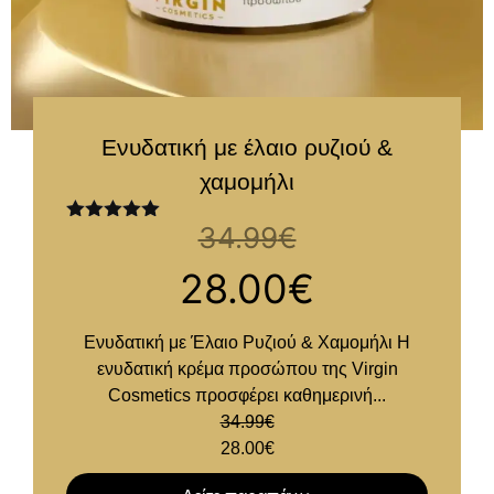
Ενυδατική με έλαιο ρυζιού &
χαμομήλι
34.99
€
Βαθμολογήθηκε
με
5.00
από
5
28.00
€
Ενυδατική με Έλαιο Ρυζιού & Χαμομήλι Η
ενυδατική κρέμα προσώπου της Virgin
Cosmetics προσφέρει καθημερινή...
34.99
€
28.00
€