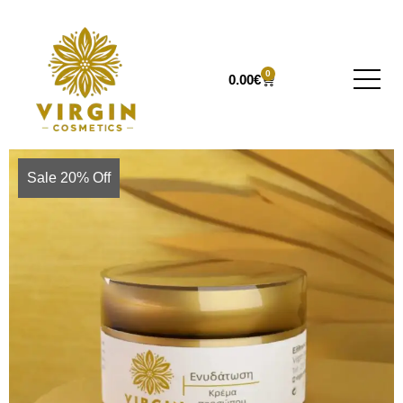
0
0.00
€
Sale 20% Off