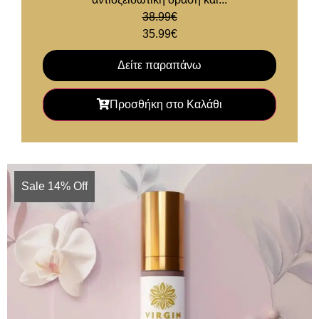
38.99
€
35.99
€
Δείτε παραπάνω
Προσθήκη στο Καλάθι
Sale 14% Off