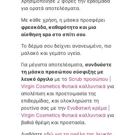
Χρησιμοποίησε 2 φορές την εβδομάδα
για ορατά αποτελέσματα.
Με κάθε χρήση, η μάσκα προσφέρει
φρεσκάδα, καθαρότητα και μια
αίσθηση spa στο σπίτι σου
.
Το δέρμα σου δείχνει ανανεωμένο, πιο
μαλακό και γεμάτο υγεία.
Για μέγιστα αποτελέσματα,
συνδυάστε
τη μάσκα προσώπου σύσφιξης με
λευκό άργιλο
με το
Scrub προσώπου |
Virgin Cosmetics Φυτικά καλλυντικά
για
απολέπιση και προετοιμασία της
επιδερμίδας, και ολοκληρώστε τη
ρουτίνα σας με την
Ενυδατική κρέμα |
Virgin Cosmetics Φυτικά καλλυντικά
για
βαθιά θρέψη και προστασία.
Διαβάστε
εδώ για τα οφέλη της λευκής