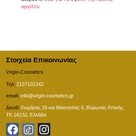
αργίλου
Στοιχεία Επικοινωνίας
Virgin-Cosmetics
Τηλ:
2107102242
email:
info@virgin-cosmetics.gr
Διευθ:
Χειμάρας 29 και Mαγνησίας 6, Βύρωνας Αττικής,
ΤΚ 16232, Ελλάδα