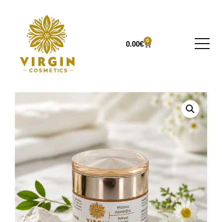
0
0.00
€