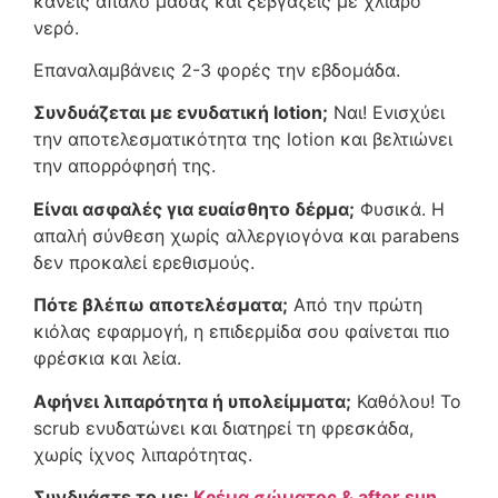
κάνεις απαλό μασάζ και ξεβγάζεις με χλιαρό
νερό.
Επαναλαμβάνεις 2-3 φορές την εβδομάδα.
Συνδυάζεται με ενυδατική lotion;
Ναι! Ενισχύει
την αποτελεσματικότητα της lotion και βελτιώνει
την απορρόφησή της.
Είναι ασφαλές για ευαίσθητο δέρμα;
Φυσικά. Η
απαλή σύνθεση χωρίς αλλεργιογόνα και parabens
δεν προκαλεί ερεθισμούς.
Πότε βλέπω αποτελέσματα;
Από την πρώτη
κιόλας εφαρμογή, η επιδερμίδα σου φαίνεται πιο
φρέσκια και λεία.
Αφήνει λιπαρότητα ή υπολείμματα;
Καθόλου! Το
scrub ενυδατώνει και διατηρεί τη φρεσκάδα,
χωρίς ίχνος λιπαρότητας.
Συνδυάστε το με:
Κρέμα σώματος & after sun