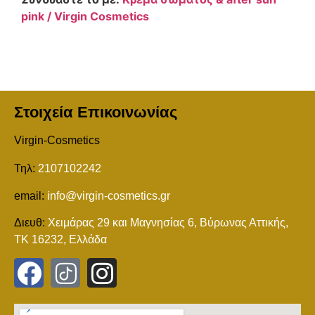
pink / Virgin Cosmetics
Στοιχεία Επικοινωνίας
Virgin-Cosmetics
Τηλ:
2107102242
email:
info@virgin-cosmetics.gr
Διευθ:
Χειμάρας 29 και Mαγνησίας 6, Βύρωνας Αττικής,
ΤΚ 16232, Ελλάδα