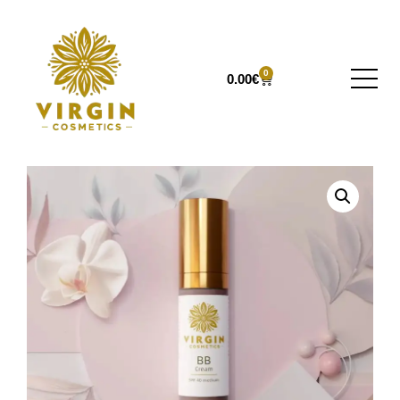
0
0.00
€