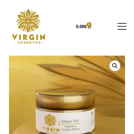
0
0.00
€