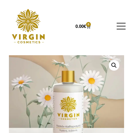
0
0.00
€