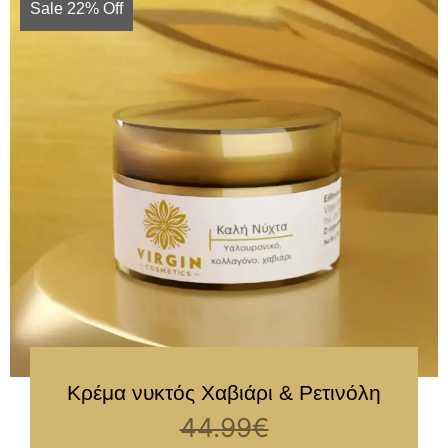
Sale 22% Off
Κρέμα νυκτός Χαβιάρι & Ρετινόλη
44.99
€