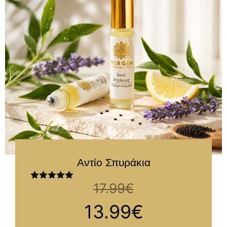
Αντίο Σπυράκια
17.99
€
Βαθμολογήθηκε
με
5.00
από
5
13.99
€