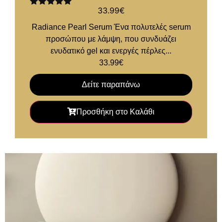
33.99
€
Βαθμολογήθηκε
με
5.00
από
Radiance Pearl Serum Ένα πολυτελές serum
5
προσώπου με λάμψη, που συνδυάζει
ενυδατικό gel και ενεργές πέρλες...
33.99
€
Δείτε παραπάνω
Προσθήκη στο Καλάθι