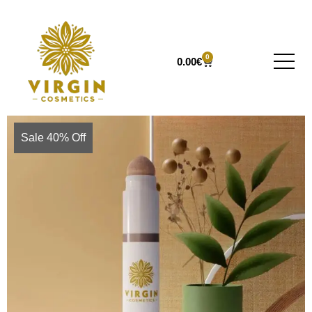
0
0.00
€
Sale 40% Off