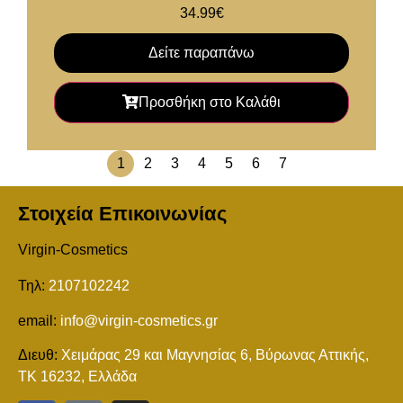
34.99
€
Δείτε παραπάνω
Προσθήκη στο Καλάθι
1
2
3
4
5
6
7
Στοιχεία Επικοινωνίας
Virgin-Cosmetics
Τηλ:
2107102242
email:
info@virgin-cosmetics.gr
Διευθ:
Χειμάρας 29 και Mαγνησίας 6, Βύρωνας Αττικής,
ΤΚ 16232, Ελλάδα