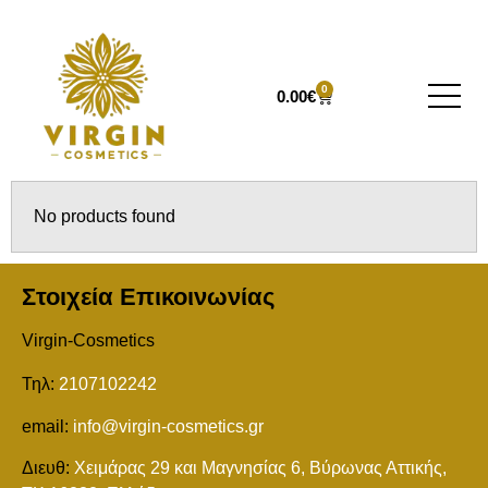
0
0.00
€
No products found
Στοιχεία Επικοινωνίας
Virgin-Cosmetics
Τηλ:
2107102242
email:
info@virgin-cosmetics.gr
Διευθ:
Χειμάρας 29 και Mαγνησίας 6, Βύρωνας Αττικής,