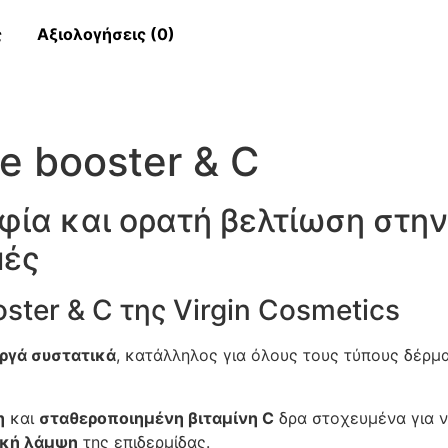
ς
Αξιολογήσεις (0)
e booster & C
φία και ορατή βελτίωση στη
μές
ster & C της Virgin Cosmetics
ργά συστατικά
, κατάλληλος για όλους τους τύπους δέρμ
η
και
σταθεροποιημένη βιταμίνη C
δρα στοχευμένα για ν
ική λάμψη
της επιδερμίδας.