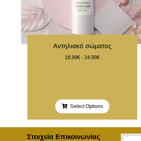
Αντηλιακό σώματος
18.99
€
-
24.99
€
Select Options
Στοιχεία Επικοινωνίας