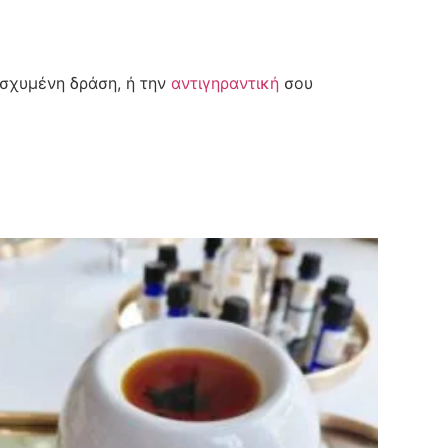
ισχυμένη δράση, ή την
αντιγηραντική
σου
Sale 