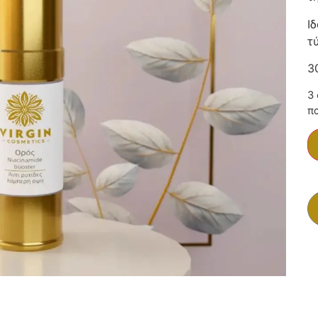
Ι
τ
3
3 
π