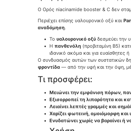
Ο Ορός niacinamide booster & C δεν στα
Περιέχει επίσης υαλουρονικό οξύ και
Pa
αναδόμηση
.
Το
υαλουρονικό οξύ
δεσμεύει την υ
Η
πανθενόλη
(προβιταμίνη Β5) κατ
ιδανικό ακόμα και για ευαίσθητες ή
Ο συνδυασμός αυτών των συστατικών δη
φροντίδα
— από την υφή και την όψη, μέ
Τι προσφέρει:
Μειώνει την εμφάνιση πόρων, π
Εξισορροπεί τη λιπαρότητα και κ
Λειαίνει λεπτές γραμμές και σημ
Χαρίζει φωτεινή, ομοιόμορφη και 
Ενυδατώνει χωρίς να βαραίνει ή ν