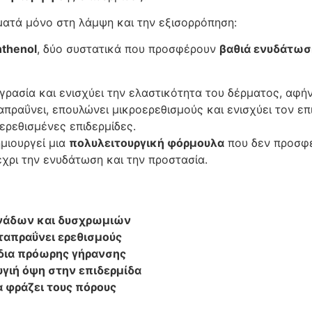
ματά μόνο στη λάμψη και την εξισορρόπηση:
nthenol
, δύο συστατικά που προσφέρουν
βαθιά ενυδάτωσ
γρασία και ενισχύει την ελαστικότητα του δέρματος, αφή
απραΰνει, επουλώνει μικροερεθισμούς και ενισχύει τον ε
 ερεθισμένες επιδερμίδες.
μιουργεί μια
πολυλειτουργική φόρμουλα
που δεν προσφ
χρι την ενυδάτωση και την προστασία.
ανάδων και δυσχρωμιών
αταπραΰνει ερεθισμούς
άδια πρόωρης γήρανσης
υγιή όψη στην επιδερμίδα
α φράζει τους πόρους