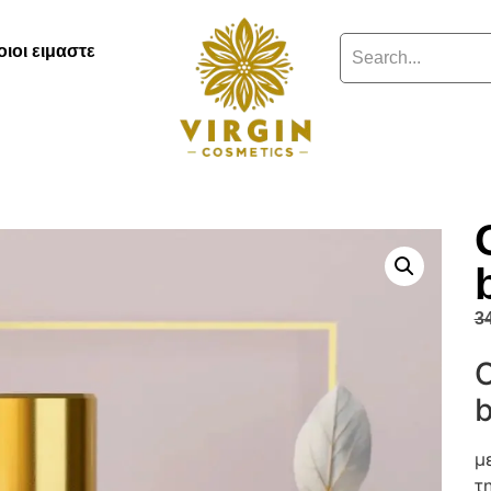
οιοι ειμαστε
3
Ο
b
μ
τ