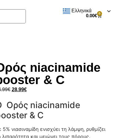
Ελληνικά
0
0.00
€
Ορός niacinamide
booster & C
4.99
€
28.99
€
 Ορός niacinamide
ooster & C
ε 5% νιασιναμίδη ενισχύει τη λάμψη, ρυθμίζει
η λιπαρότητα και μειώνει τους πόρους.