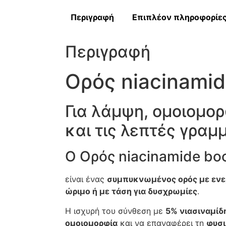
Περιγραφή
Επιπλέον πληροφορίε
Περιγραφή
Ορός niacinamid
Για λάμψη, ομοιομορ
και τις λεπτές γραμ
Ο Ορός niacinamide boo
είναι ένας
συμπυκνωμένος ορός με ενε
ώριμο ή με τάση για δυσχρωμίες
.
Η ισχυρή του σύνθεση με
5% νιασιναμίδ
ομοιομορφία
και να επαναφέρει τη
φυσ